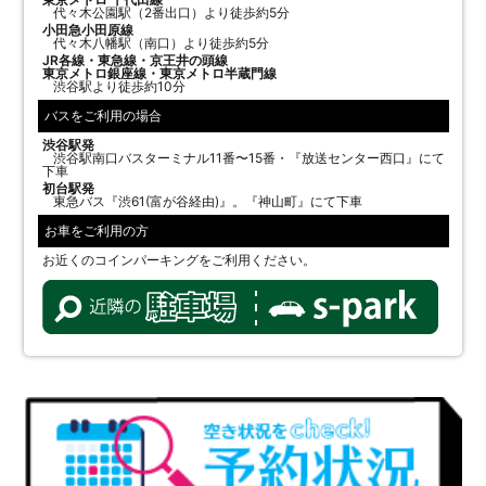
代々木公園駅（2番出口）より徒歩約5分
小田急小田原線
代々木八幡駅（南口）より徒歩約5分
JR各線・東急線・京王井の頭線
東京メトロ銀座線・東京メトロ半蔵門線
渋谷駅より徒歩約10分
バスをご利用の場合
渋谷駅発
渋谷駅南口バスターミナル11番〜15番・『放送センター西口』にて
下車
初台駅発
東急バス『渋61(富が谷経由)』。『神山町』にて下車
お車をご利用の方
お近くのコインパーキングをご利用ください。